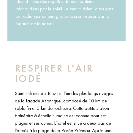
des effluves des aiguilles de pin maritime
réchauffées par le soleil. Le Vent d’Eden, c’est aussi
se recharger en énergie, se laisser inspirer par la
beauté de la nature.
RESPIRER L'AIR
IODÉ
Saint-Hilaire-de-Riez est l’un des plus longs rivages
de la façade Atlantique, composé de 10 km de
sable fin et 3 km de rocheuse. Cette petite station
balnéaire à échelle humaine est connue pour ses
plages et ses dunes. L’hôtel est situé à deux pas de
l’accès à la plage de la Parée Préneau. Après une