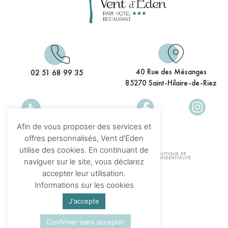
40 Rue des Mésanges
02 51 68 99 35
85270 Saint-Hilaire-de-Riez
Accessibilité
Afin de vous proposer des services et
PMR
offres personnalisés, Vent d'Eden
utilise des cookies. En continuant de
MENTIONS
INFORMATIONS
POLITIQUE DE
LÉGALES
COOKIES
CONFIDENTIALITÉ
naviguer sur le site, vous déclarez
accepter leur utilisation.
CONDITIONS GÉNÉRALES DE VENTE
Informations sur les cookies
RÉALISATION NAVICIEL
J'accepte
Confirmer sans accepter