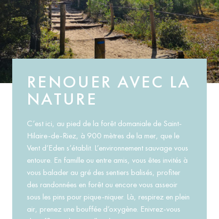
RENOUER AVEC LA
NATURE
C’est ici, au pied de la forêt domaniale de Saint-
Hilaire-de-Riez, à 900 mètres de la mer, que le
Vent d’Eden s’établit. L’environnement sauvage vous
entoure. En famille ou entre amis, vous êtes invités à
vous balader au gré des sentiers balisés, profiter
des randonnées en forêt ou encore vous asseoir
sous les pins pour pique-niquer. Là, respirez en plein
air, prenez une bouffée d’oxygène. Enivrez-vous